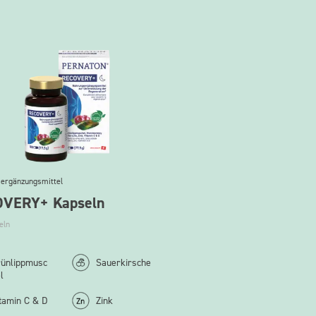
ergänzungsmittel
VERY+ Kapseln
eln
ünlippmusc
Sauerkirsche
l
tamin C & D
Zink