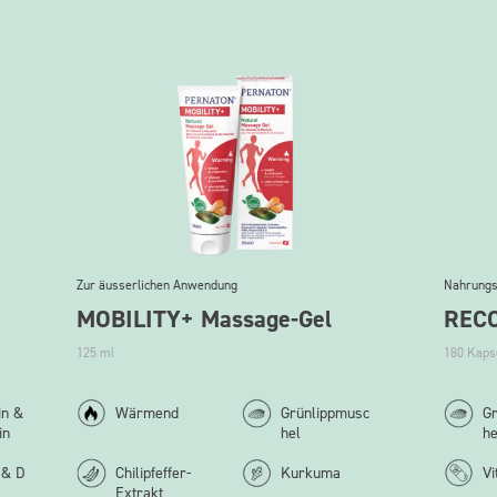
Zur äusserlichen Anwendung
Nahrungs
MOBILITY+ Massage-Gel
RECO
125 ml
180 Kaps
in &
Wärmend
Grünlippmusc
Gr
in
hel
he
 & D
Chilipfeffer-
Kurkuma
Vi
Extrakt