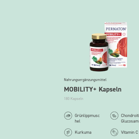
Nahrungsergänzungsmittel
MOBILITY+ Kapseln
180 Kapseln
Grünlippmusc
Chondroit
hel
Glucosam
Kurkuma
Vitamin C