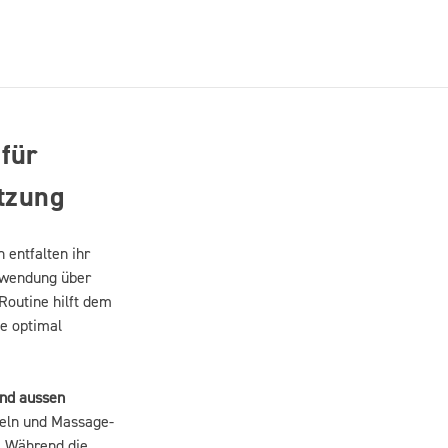
für
ützung
n entfalten ihr
nwendung über
Routine hilft dem
fe optimal
und aussen
eln und Massage-
. Während die