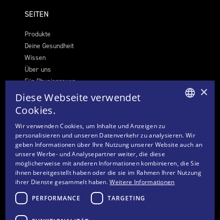
SEITEN
Produkte
Deine Gesundheit
Wissen
Über uns
Für Physiopraxen
×
Diese Webseite verwendet
Cookies.
GERMAN
Wir verwenden Cookies, um Inhalte und Anzeigen zu
personalisieren und unseren Datenverkehr zu analysieren. Wir
FRENCH
geben Informationen über Ihre Nutzung unserer Website auch an
ITALIAN
unsere Werbe- und Analysepartner weiter, die diese
WEITERE LINKS
möglicherweise mit anderen Informationen kombinieren, die Sie
ENGLISH
ihnen bereitgestellt haben oder die sie im Rahmen Ihrer Nutzung
Cookie-Einstellungen
ihrer Dienste gesammelt haben.
Weitere Informationen
Kontakt
PERFORMANCE
TARGETING
Datenschutz & Disclaimer
Impressum