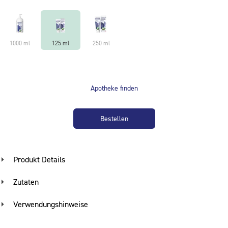
1000 ml
125 ml
250 ml
Apotheke finden
Bestellen
Produkt Details
Hautpflegendes Massagegel mit sofort spürbarem, erfrischendem
Zutaten
Kühleffekt – ideal nach körperlicher Aktivität.
Verwendungshinweise