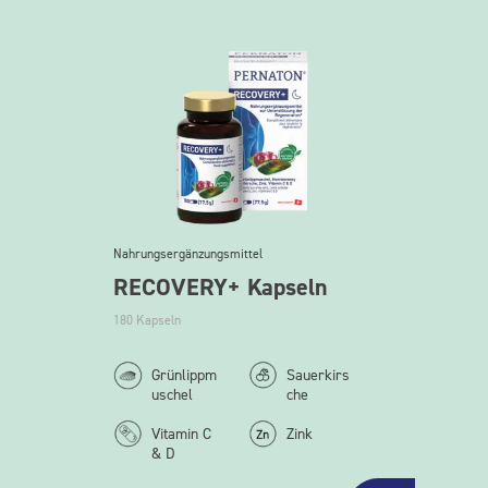
Nahrungsergänzungsmittel
RECOVERY+ Kapseln
180 Kapseln
Grünlippm
Sauerkirs
uschel
che
Vitamin C
Zink
& D