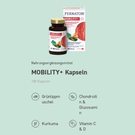
Nahrungsergänzungsmittel
MOBILITY+ Kapseln
180 Kapseln
Grünlippm
Chondroiti
uschel
n &
Glucosami
n
Kurkuma
Vitamin C
& D