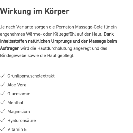
Wirkung im Körper
Je nach Variante sorgen die Pernaton Massage-Gele für ein
angenehmes Wärme- oder Kältegefühl auf der Haut.
Dank
Kühlend
Menthol
Inhaltsstoffen natürlichen Ursprungs und der Massage beim
Aloe Vera
Hyaluronsäure
Auftragen
wird die Hautdurchblutung angeregt und das
Bindegewebe sowie die Haut gepflegt.
Grünlippmuschelextrakt
Aloe Vera
Glucosamin
Menthol
Magnesium
Hyaluronsäure
Vitamin E