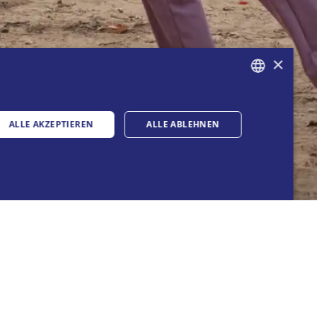
×
GERMAN
ALLE AKZEPTIEREN
ALLE ABLEHNEN
FRENCH
ITALIAN
ENGLISH