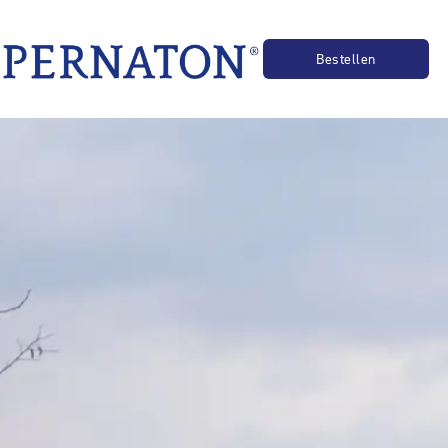
Für Physiopraxen
Bestellen
F
IT
E