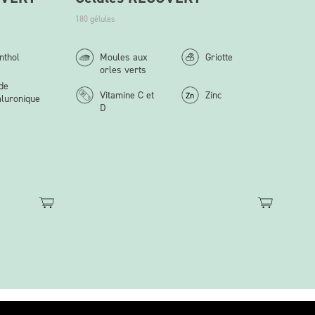
180 gélules
nthol
Moules aux
Griotte
orles verts
de
Vitamine C et
Zinc
luronique
D