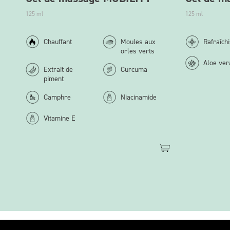
125 ml
125 ml
Chauffant
Moules aux
Rafraîch
orles verts
Aloe ver
Extrait de
Curcuma
piment
Camphre
Niacinamide
Vitamine E