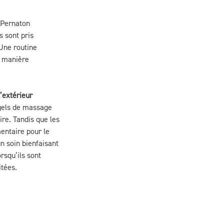
 Pernaton
s sont pris
Une routine
e manière
l’extérieur
gels de massage
re. Tandis que les
entaire pour le
n soin bienfaisant
rsqu’ils sont
itées.