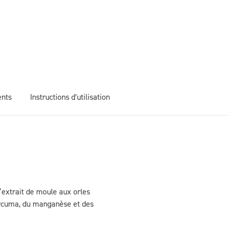
ents
Instructions d'utilisation
ar dose journalière (4
extrait de moule aux orles
gélules)
curcuma, du manganèse et des
16 mg (20 %*)
1,1 µg (22 %*)