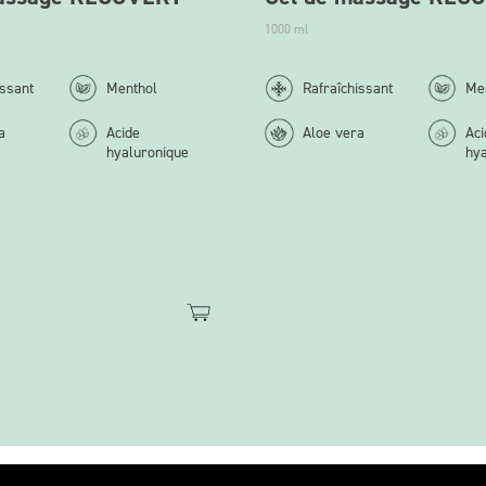
1000 ml
issant
Menthol
Rafraîchissant
Me
a
Acide
Aloe vera
Aci
hyaluronique
hya