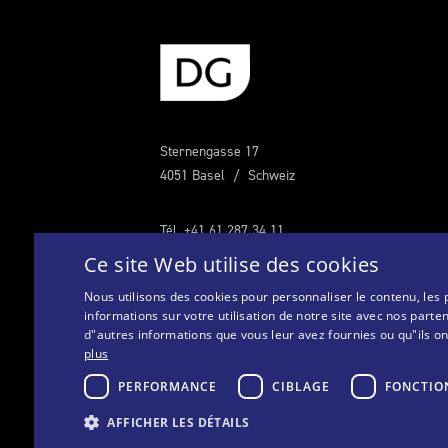
Sternengasse 17
4051 Basel / Schweiz
Tél. +41 61 287 34 11
Fax. +41 61 287 34 13
Ce site Web utilise des cookies
info@doetschgrether.ch
Nous utilisons des cookies pour personnaliser le contenu, les 
informations sur votre utilisation de notre site avec nos parte
d"autres informations que vous leur avez fournies ou qu"ils ont 
plus
PERFORMANCE
CIBLAGE
FONCTIO
© 2026 Copyright Doetsch Grether AG
AFFICHER LES DÉTAILS