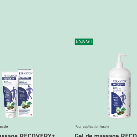
NOUVEAU
locale
Pour application locale
massage RECOVERY+
Gel de massage REC