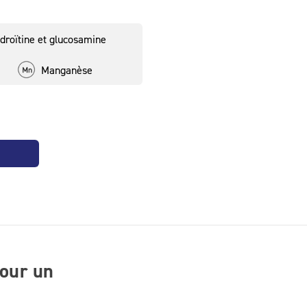
3,2 mg (20 %*)
0,40 mg (20 %*)
droïtine et glucosamine
533 mg
Manganèse
333 mg
266 mg
26 mg
0,26 mg
pour un