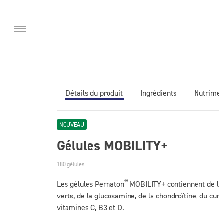
DE
IT
EN
Détails du produit
Ingrédients
Nutrim
NOUVEAU
Gélules MOBILITY+
180 gélules
4 gélules par jour, idéalement le matin.
Nutriments p
®
Les gélules Pernaton
MOBILITY+ contiennent de l’
Sommaire
verts, de la glucosamine, de la chondroïtine, du 
Vitamine C
vitamines C, B3 et D.
Vitamine D