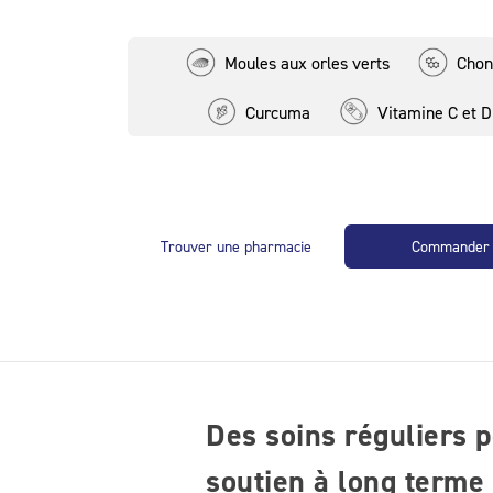
Niacine
Manganèse
Moules aux orles verts
Chon
Extrait de moules aux orles
verts
Curcuma
Vitamine C et D
Glucosamine
Sulfate de chondroïtine
Curcumine
Pipérine
Trouver une pharmacie
Commander
Des soins réguliers 
soutien à long terme